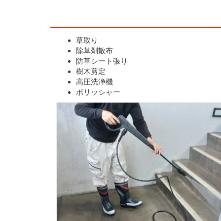
草取り
除草剤散布
防草シート張り
樹木剪定
高圧洗浄機
ポリッシャー