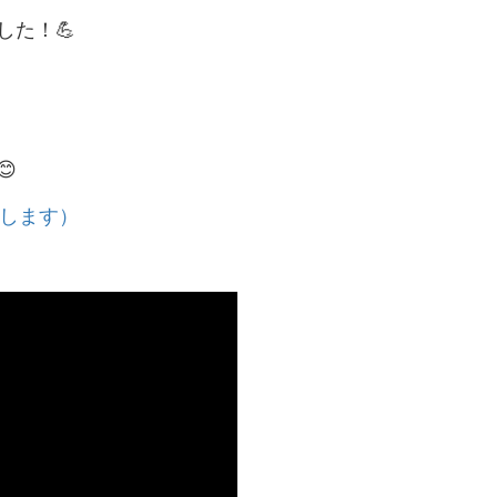
た！💪

動します）