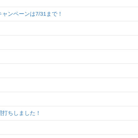
グキャンペーンは7/
31まで！
！
土間打ちしました！