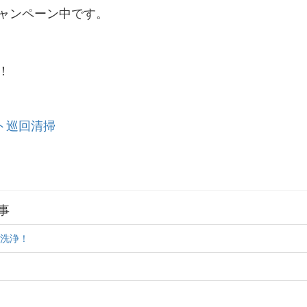
ャンペーン中です。
！
ト巡回清掃
事
圧洗浄！